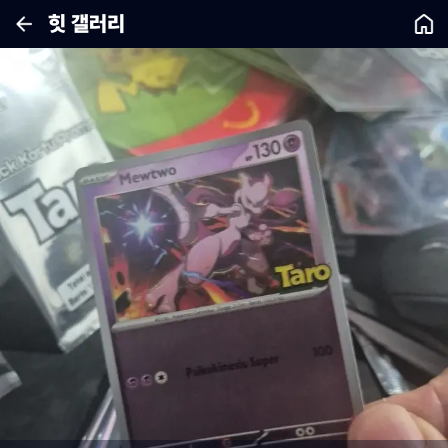
힛 갤러리