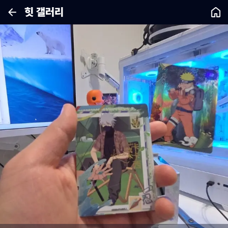
힛 갤러리