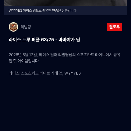
WYYYES 와이스 앱으로 촬영한 인증된 상품입니다
리빌딩
팔로우
라이스 트루 퍼플 63/75 - 바바야가 님
2026년 5월 12일, 와이스 딜러 리빌딩님의 스포츠카드 라이브에서 공유
된 힛 아이템입니다.
와이스: 스포츠카드 라이브 거래 앱, WYYYES