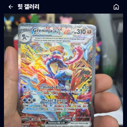
힛 갤러리