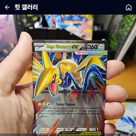
힛 갤러리