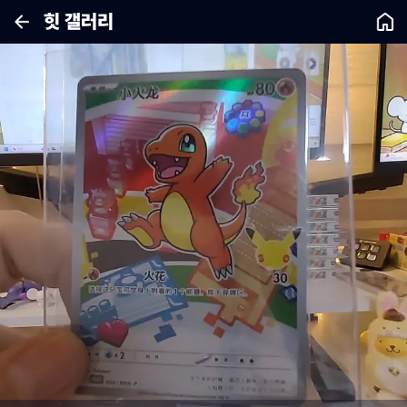
힛 갤러리