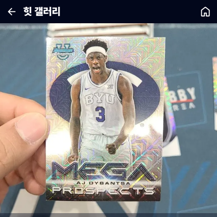
힛 갤러리