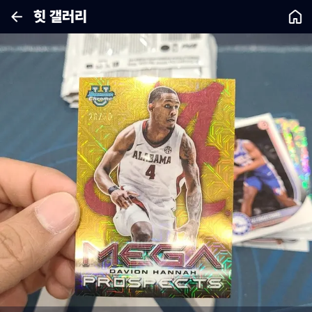
힛 갤러리