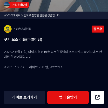
구매자 
마일이
WYYYES 와이스 앱으로 촬영한 인증된 상품입니다
hk분당서현점
팔로우
쿠퍼 모조 리플(마일이님)
2026년 5월 11일, 와이스 딜러 hk분당서현점님의 스포츠카드 라이브에서 판
매된 힛 아이템입니다.
와이스: 스포츠카드 라이브 거래 앱, WYYYES
라이브 보러가기
앱 다운받기