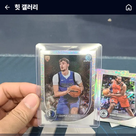
힛 갤러리