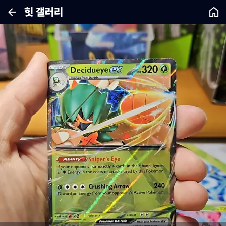
힛 갤러리