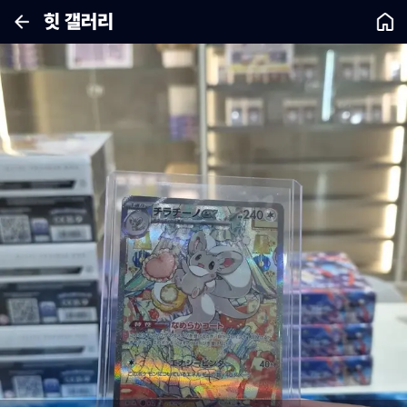
힛 갤러리