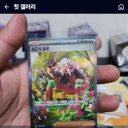
힛 갤러리