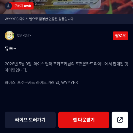
구매자 
awk
WYYYES 와이스 앱으로 촬영한 인증된 상품입니다
포카포카
팔로우
뮤츠~
2026년 5월 9일, 와이스 딜러 포카포카님의 포켓몬카드 라이브에서 판매된 힛 
아이템입니다.
와이스: 포켓몬카드 라이브 거래 앱, WYYYES
라이브 보러가기
앱 다운받기