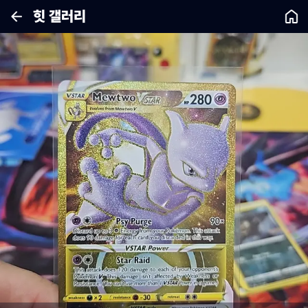
힛 갤러리