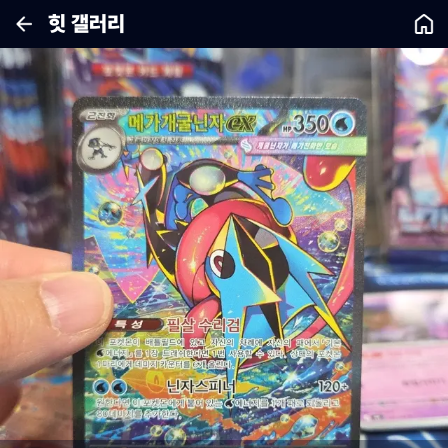
힛 갤러리