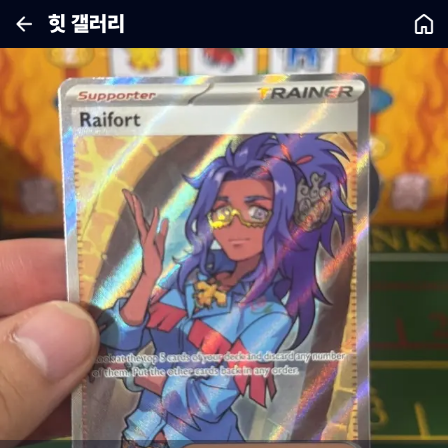
힛 갤러리