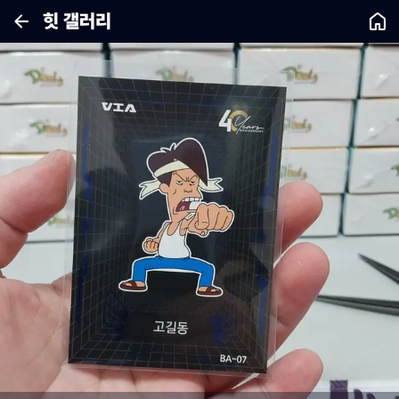
힛 갤러리