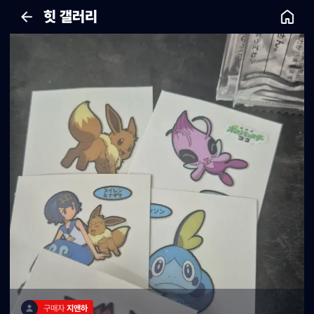
힛 갤러리
구매자 
지앤하