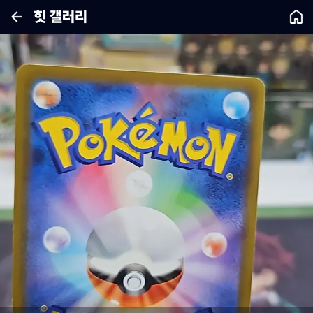
힛 갤러리