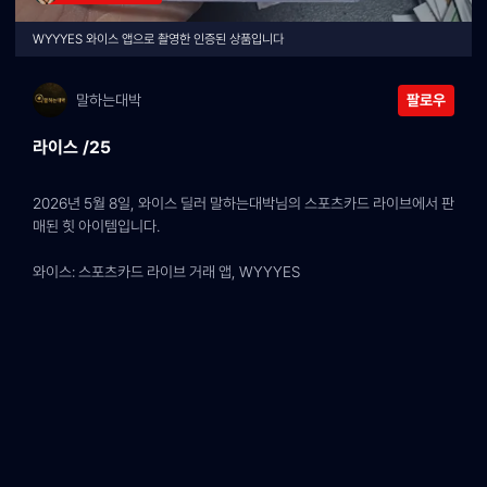
WYYYES 와이스 앱으로 촬영한 인증된 상품입니다
말하는대박
팔로우
라이스 /25
2026년 5월 8일, 와이스 딜러 말하는대박님의 스포츠카드 라이브에서 판
매된 힛 아이템입니다.
와이스: 스포츠카드 라이브 거래 앱, WYYYES