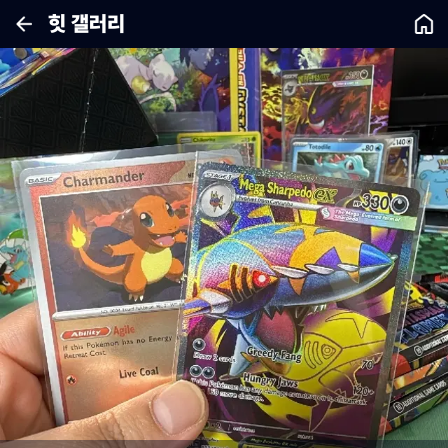
힛 갤러리