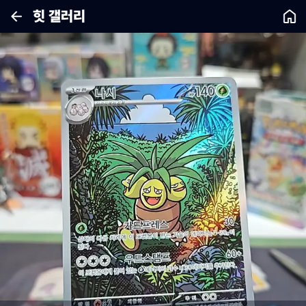
힛 갤러리