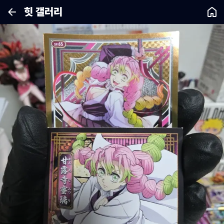
힛 갤러리