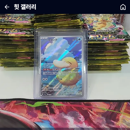
힛 갤러리