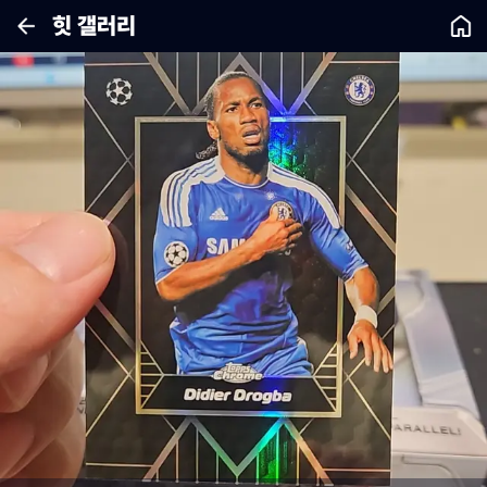
힛 갤러리