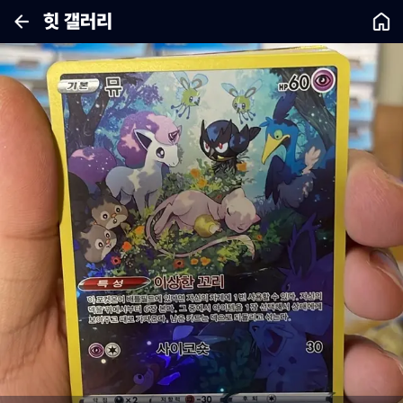
힛 갤러리