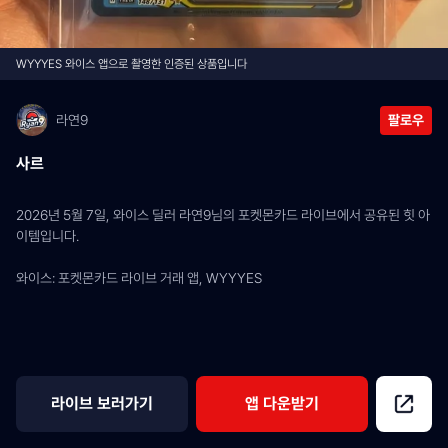
WYYYES 와이스 앱으로 촬영한 인증된 상품입니다
라연9
팔로우
사르
2026년 5월 7일, 와이스 딜러 라연9님의 포켓몬카드 라이브에서 공유된 힛 아
이템입니다.
와이스: 포켓몬카드 라이브 거래 앱, WYYYES
라이브 보러가기
앱 다운받기