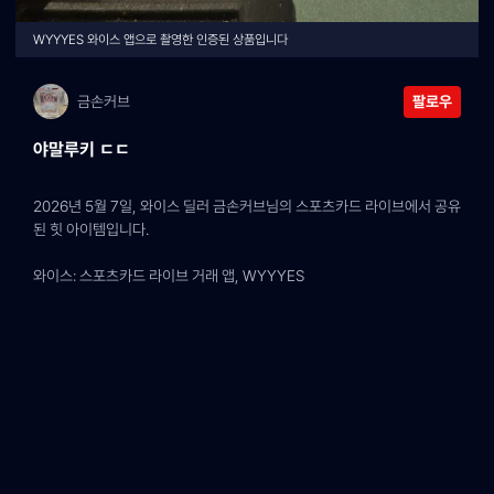
WYYYES 와이스 앱으로 촬영한 인증된 상품입니다
금손커브
팔로우
야말루키 ㄷㄷ
2026년 5월 7일, 와이스 딜러 금손커브님의 스포츠카드 라이브에서 공유
된 힛 아이템입니다.
와이스: 스포츠카드 라이브 거래 앱, WYYYES