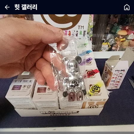
힛 갤러리