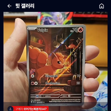
힛 갤러리
구매자 
쉬어가는복분자347