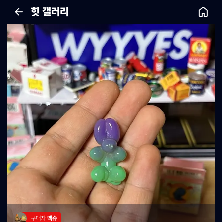
힛 갤러리
구매자 
백슈