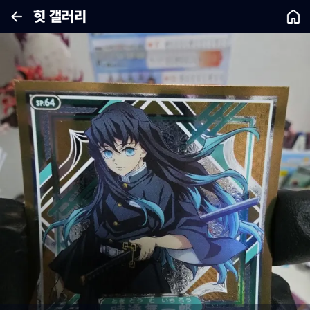
힛 갤러리