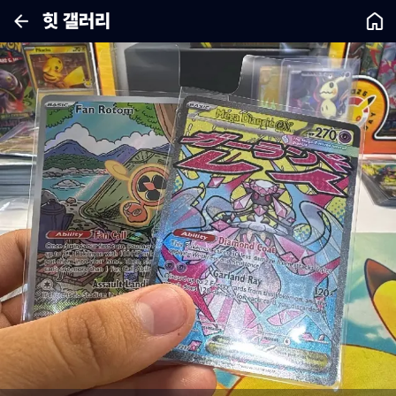
힛 갤러리