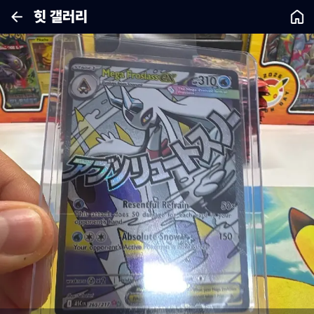
힛 갤러리