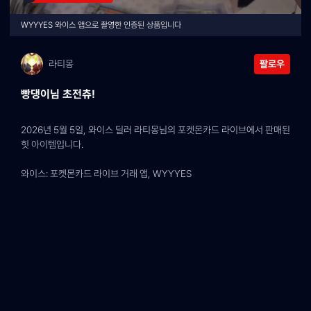
WYYYES 와이스 앱으로 촬영한 인증된 상품입니다
라티몽
팔로우
빵댕이님 초전츄!
2026년 5월 5일, 와이스 딜러 라티몽님의 포켓몬카드 라이브에서 판매된 
힛 아이템입니다.
와이스: 포켓몬카드 라이브 거래 앱, WYYYES