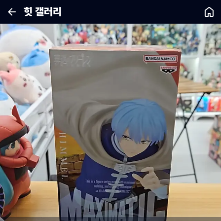
힛 갤러리