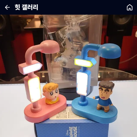
힛 갤러리