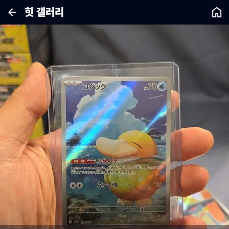
힛 갤러리