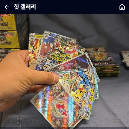
힛 갤러리