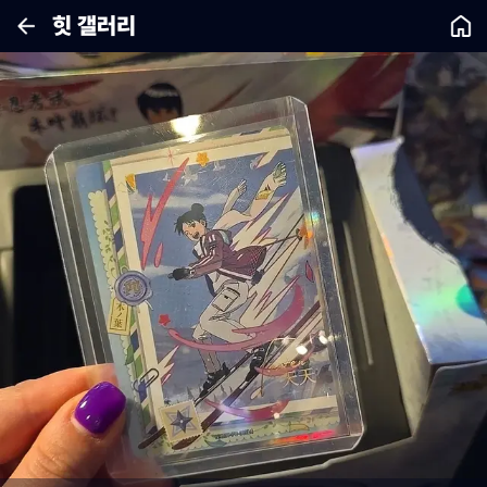
힛 갤러리