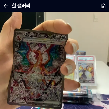
힛 갤러리