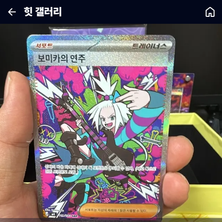
힛 갤러리