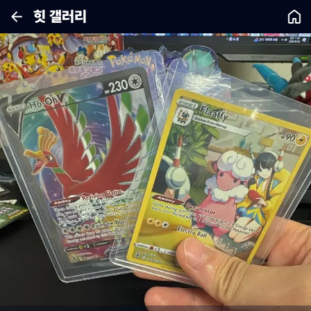
힛 갤러리