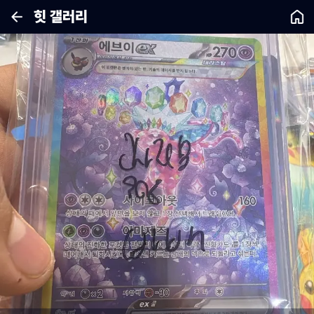
힛 갤러리