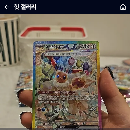
힛 갤러리