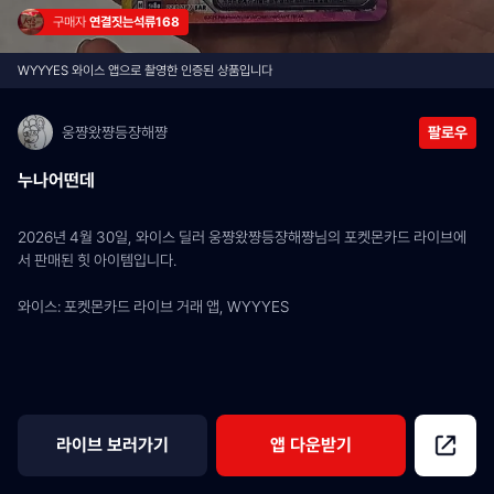
구매자 
연결짓는석류168
WYYYES 와이스 앱으로 촬영한 인증된 상품입니다
웅쨩왔쨩등쟝해쨩
팔로우
누나어떤데
2026년 4월 30일, 와이스 딜러 웅쨩왔쨩등쟝해쨩님의 포켓몬카드 라이브에
서 판매된 힛 아이템입니다.
와이스: 포켓몬카드 라이브 거래 앱, WYYYES
라이브 보러가기
앱 다운받기