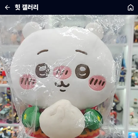
힛 갤러리