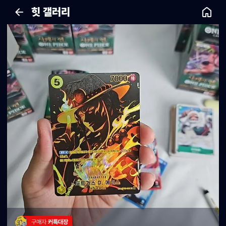
힛 갤러리
구매자 
커특대장