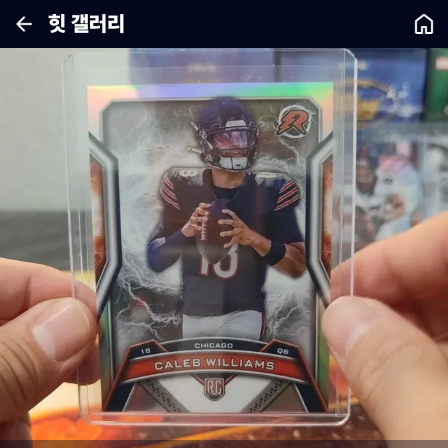
힛 갤러리