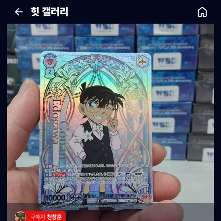
힛 갤러리
구매자 
천창훈