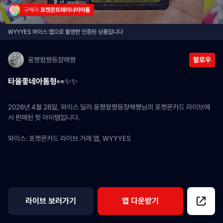
구매자 
포켓몬트레이너이아톰
WYYYES 와이스 앱으로 촬영한 인증된 상품입니다
웅쨩왔쨩등쟝해쨩
팔로우
타율좋네아톰형👀✨✨
2026년 4월 28일, 와이스 딜러 웅쨩왔쨩등쟝해쨩님의 포켓몬카드 라이브에
서 판매된 힛 아이템입니다.
와이스: 포켓몬카드 라이브 거래 앱, WYYYES
라이브 보러가기
앱 다운받기