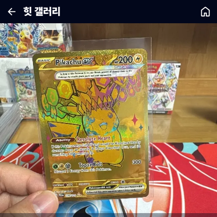
힛 갤러리